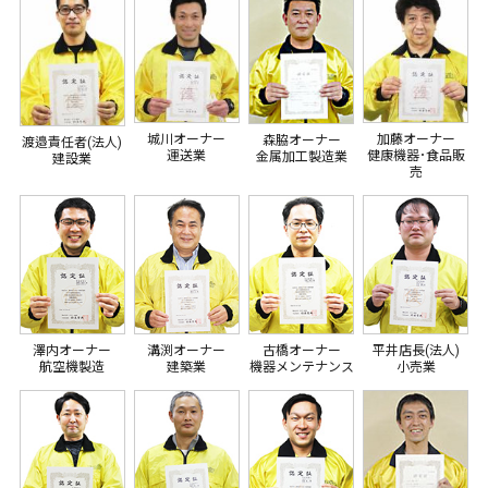
城川オーナー
加藤オーナー
森脇オーナー
渡邉責任者(法人)
運送業
健康機器･食品販
金属加工製造業
建設業
売
澤内オーナー
溝渕オーナー
古橋オーナー
平井店長(法人)
航空機製造
建築業
機器メンテナンス
小売業