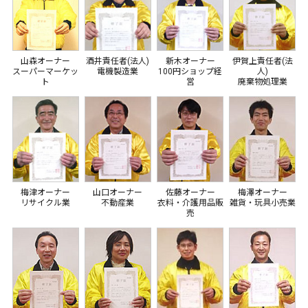
山森オーナー
酒井責任者(法人)
新木オーナー
伊賀上責任者(法
スーパーマーケッ
電機製造業
100円ショップ経
人)
ト
営
廃棄物処理業
梅津オーナー
山口オーナー
佐藤オーナー
梅澤オーナー
リサイクル業
不動産業
衣料・介護用品販
雑貨・玩具小売業
売