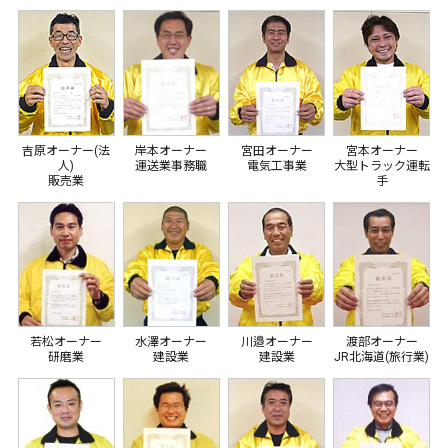
吉原オーナー(法
岸本オーナー
宮田オーナー
宮本オーナー
人)
運送業事務職
電気工事業
大型トラック運転
販売業
手
若松オーナー
水澤オーナー
川邉オーナー
渡部オーナー
研磨業
建設業
建設業
JR北海道(旅行業)