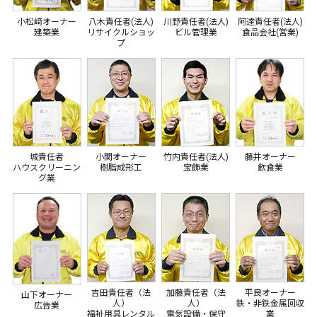
小松﨑オーナー
八木責任者(法人)
川野責任者(法人)
阿達責任者(法人)
建築業
リサイクルショッ
ビル管理業
食品会社(営業)
プ
城責任者
小関オーナー
竹内責任者(法人)
藤井オーナー
ハウスクリーニン
樹脂成形工
宝飾業
飲食業
グ業
吉田責任者（法
加藤責任者（法
平良オーナー
山下オーナー
人）
人）
鉄・非鉄金属回収
広告業
福祉用具レンタル
電気設備・保守
業