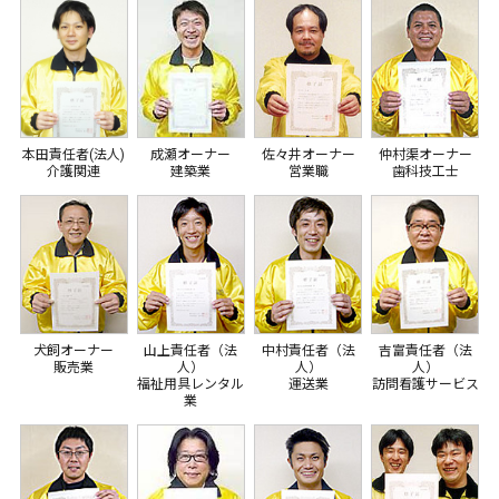
本田責任者(法人)
成瀬オーナー
佐々井オーナー
仲村渠オーナー
介護関連
建築業
営業職
歯科技工士
犬飼オーナー
山上責任者（法
中村責任者（法
吉富責任者（法
販売業
人）
人）
人）
福祉用具レンタル
運送業
訪問看護サービス
業