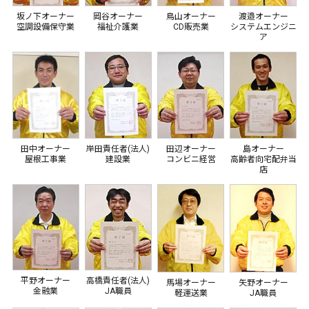
坂ノ下オーナー
岡谷オーナー
鳥山オーナー
渡邉オーナー
空調設備保守業
福祉介護業
CD販売業
システムエンジニ
ア
田中オーナー
岸田責任者(法人)
田辺オーナー
島オーナー
屋根工事業
建設業
コンビニ経営
高齢者向宅配弁当
店
平野オーナー
高橋責任者(法人)
馬場オーナー
矢野オーナー
金融業
JA職員
軽運送業
JA職員