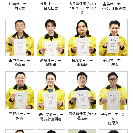
椎川オーナー
古泉責任者(法人)
川崎オーナー
宮島オーナー
会社経営
ビルメンテナンス
内装業
アパレル販売業
業
柴田オーナー
田中オーナー
遠藤オーナー
藤森オーナー
小売業
飲食業
製造業
事務職
高橋責任者(法人)
高野オーナー
中村オーナー(法
鶴小屋オーナー
運送業
教員
人)
電気計装関連
建設業