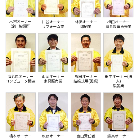
木村オーナー
川谷オーナー
林保オーナー
植田オーナー
淀川製鋼所
リフォーム業
印刷業
家具製造販売業
海老原オーナー
山岡オーナー
堀田オーナー
田中オーナー(法
コンピュータ関連
家具販売業
結婚式場(営業)
人)
製缶業
橋本オーナー
頼野オーナー
豊田責任者
蜂巣オーナー