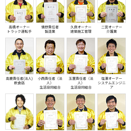
高橋オーナー
情野責任者
久良オーナー
二宮オーナー
トラック運転手
製造業
建築施工管理
介護業
高鹿責任者(法人)
小西責任者（法
玉置責任者（法
塩澤オーナー
飲食店
人）
人）
システムエンジニ
生活協同組合
生活協同組合
ア