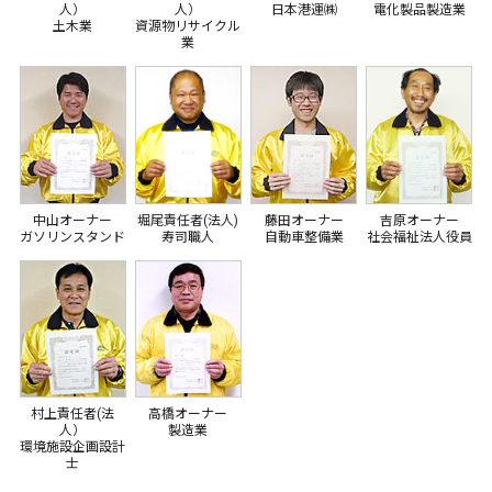
人）
人）
日本港運㈱
電化製品製造業
土木業
資源物リサイクル
業
中山オーナー
堀尾責任者(法人)
藤田オーナー
吉原オーナー
ガソリンスタンド
寿司職人
自動車整備業
社会福祉法人役員
村上責任者(法
高橋オーナー
人）
製造業
環境施設企画設計
士