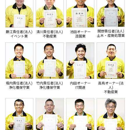
関野責任者(法人)
藤江責任者(法人)
清川責任者(法人)
池田オーナー
土木・産廃処理業
イベント業
不動産業
造園業
堀内責任者(法人)
竹内責任者(法人)
内田オーナー
高鳥オーナー(法
浄化槽保守業
浄化槽保守業
IT関連
人)
不動産業