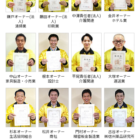
中澤責任者(法人)
金井オーナー
鎌戸オーナー(法
藤田オーナー(法
介護関連
ホテル業
人)
人)
清掃業
印刷業
平尾責任者(法人)
中山オーナー
根本オーナー
大塚オーナー
介護関連
家具製造・小売業
設計士
運送業
杉本オーナー
松井オーナー
門村オーナー
古谷オーナー
生活協同組合
商社
精密板金製造業
㈱信州薬品研究所