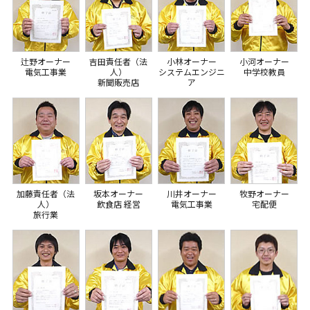
辻野オーナー
吉田責任者（法
小林オーナー
小河オーナー
電気工事業
人）
システムエンジニ
中学校教員
新聞販売店
ア
加藤責任者（法
坂本オーナー
川井オーナー
牧野オーナー
人）
飲食店 経営
電気工事業
宅配便
旅行業