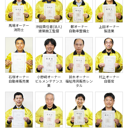
馬場オーナー
沖田責任者(法人)
鄭オーナー
上田オーナー
消防士
建築施工監督
自動車整備士
製造業
石塚オーナー
小野﨑オーナー
鈴木オーナー
村上オーナー
自動車販売業
ビルメンテナンス
福祉用具販売レン
自衛官
業
タル