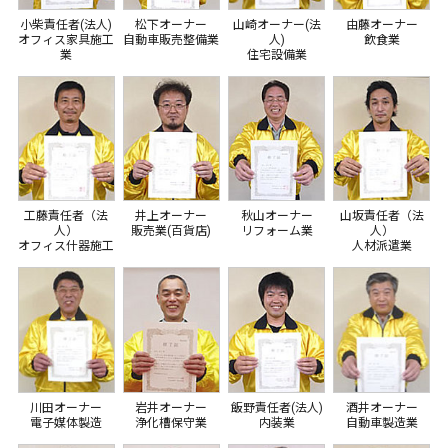
小柴責任者(法人)
松下オーナー
山崎オーナー(法
由藤オーナー
オフィス家具施工
自動車販売整備業
人)
飲食業
業
住宅設備業
工藤責任者（法
井上オーナー
秋山オーナー
山坂責任者（法
人）
販売業(百貨店)
リフォーム業
人）
オフィス什器施工
人材派遣業
川田オーナー
岩井オーナー
飯野責任者(法人)
酒井オーナー
電子媒体製造
浄化槽保守業
内装業
自動車製造業