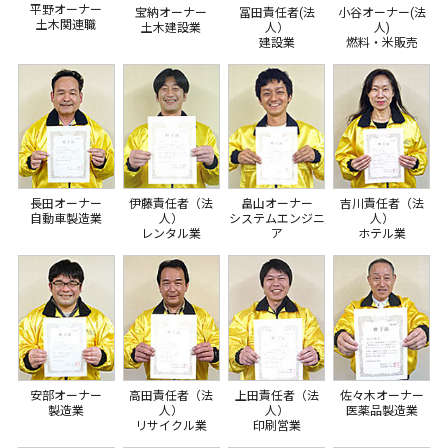
平野オーナー
宝納オーナー
冨田責任者(法
小谷オーナー(法
土木関連職
土木建設業
人）
人)
建設業
燃料・米販売
長田オーナー
伊藤責任者（法
畠山オーナー
吉川責任者（法
自動車製造業
人）
システムエンジニ
人）
レンタル業
ア
ホテル業
安部オーナー
高田責任者（法
上田責任者（法
佐々木オーナー
製造業
人）
人）
医薬品製造業
リサイクル業
印刷営業