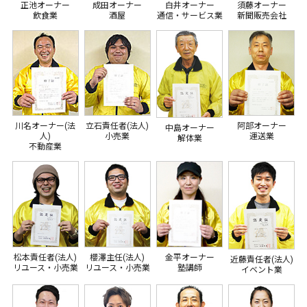
正池オーナー
成田オーナー
白井オーナー
須藤オーナー
飲食業
酒屋
通信・サービス業
新聞販売会社
川名オーナー(法
立石責任者(法人)
阿部オーナー
中島オーナー
人)
小売業
運送業
解体業
不動産業
松本責任者(法人)
櫻澤主任(法人)
金平オーナー
近藤責任者(法人)
リユース・小売業
リユース・小売業
塾講師
イベント業