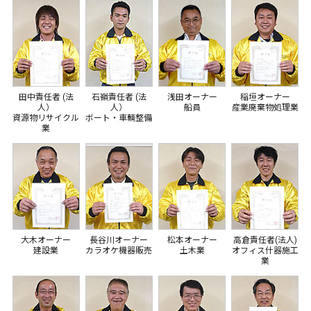
田中責任者 (法
石嶺責任者 (法
浅田オーナー
稲垣オーナー
人）
人）
船員
産業廃棄物処理業
資源物リサイクル
ボート・車輌整備
業
大木オーナー
長谷川オーナー
松本オーナー
高倉責任者(法人)
建設業
カラオケ機器販売
土木業
オフィス什器施工
業