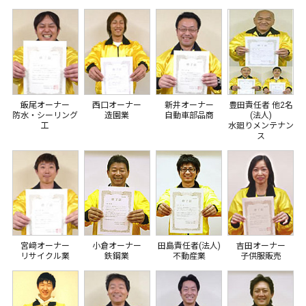
飯尾オーナー
西口オーナー
新井オーナー
豊田責任者 他2名
防水・シーリング
造園業
自動車部品商
(法人)
工
水廻りメンテナン
ス
宮﨑オーナー
小倉オーナー
田島責任者(法人)
吉田オーナー
リサイクル業
鉄鋼業
不動産業
子供服販売