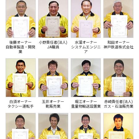
後藤オーナー
小野責任者(法人)
水溜オーナー
和田オーナー
自動車製造・開発
JA職員
システムエンジニ
神戸鉄道株式会社
業
ア
白須オーナー
玉井オーナー
堀江オーナー
赤崎責任者(法人)
タクシー運転手
靴販売業
重量物輸送設置業
ガス・石油販売業