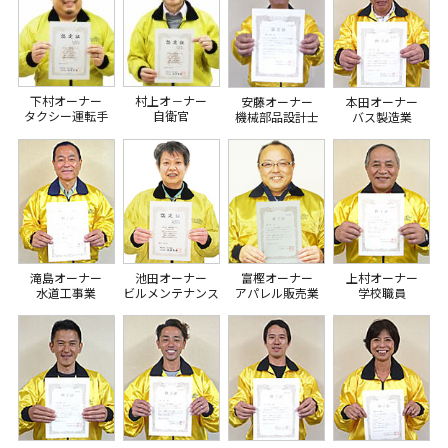
下村オーナー
村上オ－ナー
安藤オーナー
本田オーナー
タクシー運転手
自衛官
機械部品設計士
バス製造業
滝島オーナー
池田オーナー
富樫オーナー
上村オーナー
水道工事業
ビルメンテナンス
アパレル販売業
学校職員