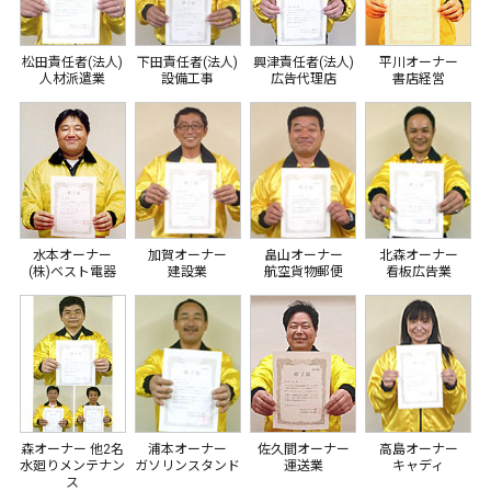
松田責任者(法人)
下田責任者(法人)
興津責任者(法人)
平川オーナー
人材派遣業
設備工事
広告代理店
書店経営
水本オーナー
加賀オーナー
畠山オーナー
北森オーナー
(株)ベスト電器
建設業
航空貨物郵便
看板広告業
森オーナー 他2名
浦本オーナー
佐久間オーナー
高島オーナー
水廻りメンテナン
ガソリンスタンド
運送業
キャディ
ス