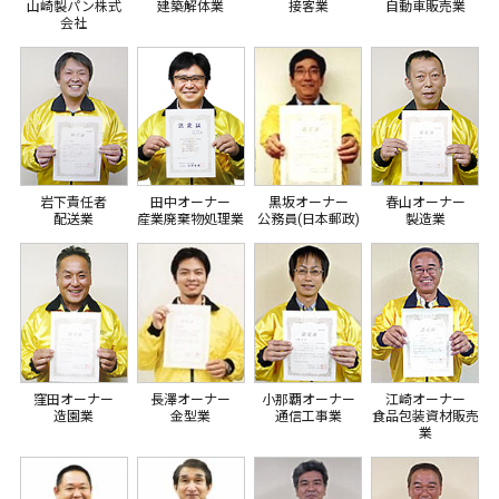
山崎製パン株式
建築解体業
接客業
自動車販売業
会社
岩下責任者
田中オーナー
黒坂オーナー
春山オーナー
配送業
産業廃棄物処理業
公務員(日本郵政)
製造業
窪田オーナー
長澤オーナー
小那覇オーナー
江崎オーナー
造園業
金型業
通信工事業
食品包装資材販売
業