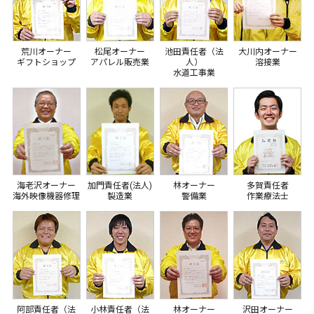
荒川オーナー
松尾オーナー
池田責任者（法
大川内オーナー
ギフトショップ
アパレル販売業
人）
溶接業
水道工事業
海老沢オーナー
加門責任者(法人)
林オーナー
多賀責任者
海外映像機器修理
製造業
警備業
作業療法士
阿部責任者（法
小林責任者（法
林オーナー
沢田オーナー