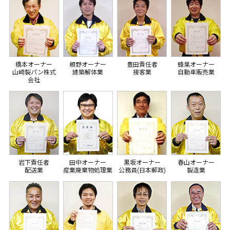
橋本オーナー
頼野オーナー
豊田責任者
蜂巣オーナー
山崎製パン株式
建築解体業
接客業
自動車販売業
会社
岩下責任者
田中オーナー
黒坂オーナー
春山オーナー
配送業
産業廃棄物処理業
公務員(日本郵政)
製造業