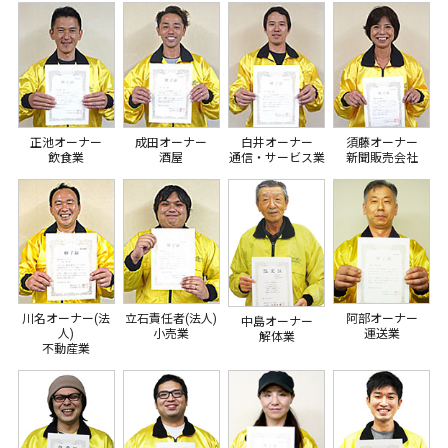
正池オーナー
成田オーナー
白井オーナー
須藤オーナー
飲食業
酒屋
通信・サービス業
新聞販売会社
川名オーナー(法
立石責任者(法人)
阿部オーナー
中島オーナー
人)
小売業
運送業
解体業
不動産業