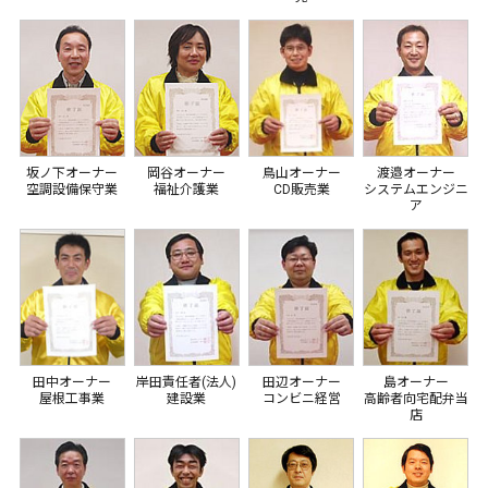
坂ノ下オーナー
岡谷オーナー
鳥山オーナー
渡邉オーナー
空調設備保守業
福祉介護業
CD販売業
システムエンジニ
ア
田中オーナー
岸田責任者(法人)
田辺オーナー
島オーナー
屋根工事業
建設業
コンビニ経営
高齢者向宅配弁当
店