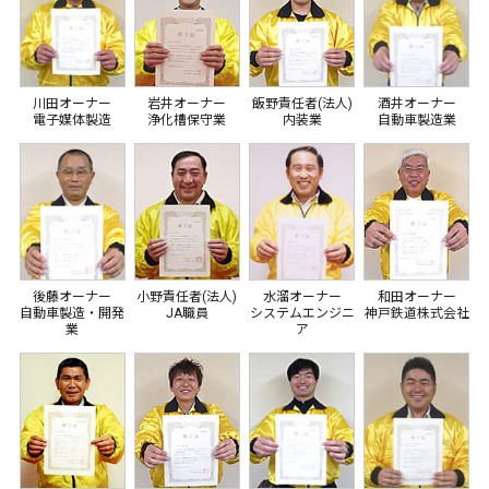
川田オーナー
岩井オーナー
飯野責任者(法人)
酒井オーナー
電子媒体製造
浄化槽保守業
内装業
自動車製造業
後藤オーナー
小野責任者(法人)
水溜オーナー
和田オーナー
自動車製造・開発
JA職員
システムエンジニ
神戸鉄道株式会社
業
ア