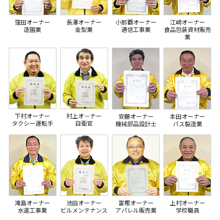
窪田オーナー
長澤オーナー
小那覇オーナー
江崎オーナー
造園業
金型業
通信工事業
食品包装資材販売
業
下村オーナー
村上オ－ナー
安藤オーナー
本田オーナー
タクシー運転手
自衛官
機械部品設計士
バス製造業
滝島オーナー
池田オーナー
富樫オーナー
上村オーナー
水道工事業
ビルメンテナンス
アパレル販売業
学校職員