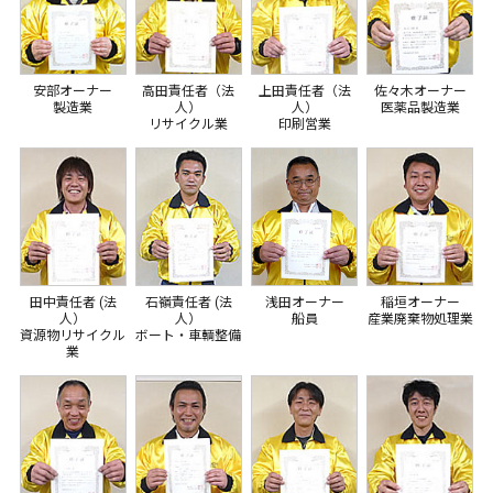
安部オーナー
高田責任者（法
上田責任者（法
佐々木オーナー
製造業
人）
人）
医薬品製造業
リサイクル業
印刷営業
田中責任者 (法
石嶺責任者 (法
浅田オーナー
稲垣オーナー
人）
人）
船員
産業廃棄物処理業
資源物リサイクル
ボート・車輌整備
業