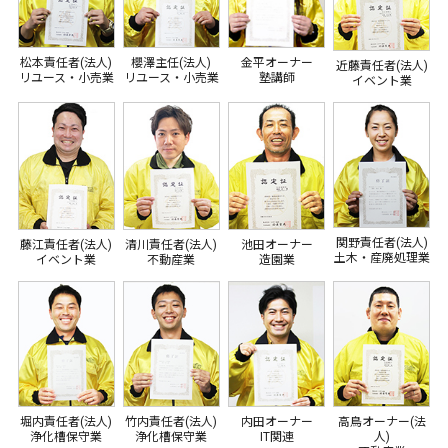
松本責任者(法人)
櫻澤主任(法人)
金平オーナー
近藤責任者(法人)
リユース・小売業
リユース・小売業
塾講師
イベント業
関野責任者(法人)
藤江責任者(法人)
清川責任者(法人)
池田オーナー
土木・産廃処理業
イベント業
不動産業
造園業
堀内責任者(法人)
竹内責任者(法人)
内田オーナー
高鳥オーナー(法
浄化槽保守業
浄化槽保守業
IT関連
人)