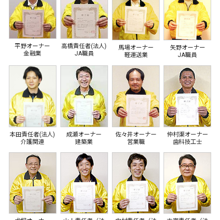
平野オーナー
高橋責任者(法人)
馬場オーナー
矢野オーナー
金融業
JA職員
軽運送業
JA職員
本田責任者(法人)
成瀬オーナー
佐々井オーナー
仲村渠オーナー
介護関連
建築業
営業職
歯科技工士