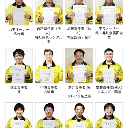
吉田責任者（法
加藤責任者（法
平良オーナー
山下オーナー
人）
人）
鉄・非鉄金属回収
広告業
福祉用具レンタル
電気設備・保守
業
業
橋本責任者
中西責任者
新井責任者(法
齋藤責任者(法人)
鳶
内装業
人）
エネルギー関連
プレハブ製造業