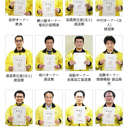
高橋責任者(法人)
高野オーナー
中村オーナー(法
鶴小屋オーナー
運送業
教員
人)
電気計装関連
建設業
城川オーナー
加藤オーナー
森脇オーナー
渡邉責任者(法人)
運送業
健康機器･食品販
金属加工製造業
建設業
売