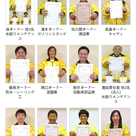
森オーナー 他2名
浦本オーナー
佐久間オーナー
高島オーナー
水廻りメンテナン
ガソリンスタンド
運送業
キャディ
ス
飯尾オーナー
西口オーナー
新井オーナー
豊田責任者 他2名
防水・シーリング
造園業
自動車部品商
(法人)
工
水廻りメンテナン
ス