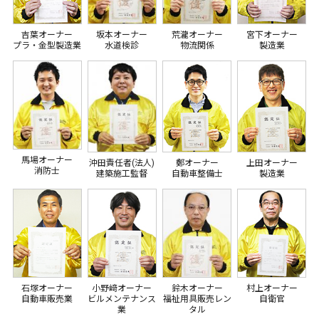
吉葉オーナー
坂本オーナー
荒瀧オーナー
宮下オーナー
プラ・金型製造業
水道検診
物流関係
製造業
馬場オーナー
沖田責任者(法人)
鄭オーナー
上田オーナー
消防士
建築施工監督
自動車整備士
製造業
石塚オーナー
小野﨑オーナー
鈴木オーナー
村上オーナー
自動車販売業
ビルメンテナンス
福祉用具販売レン
自衛官
業
タル