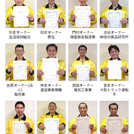
杉本オーナー
松井オーナー
門村オーナー
古谷オーナー
生活協同組合
商社
精密板金製造業
㈱信州薬品研究所
吉原オーナー(法
岸本オーナー
宮田オーナー
宮本オーナー
人)
運送業事務職
電気工事業
大型トラック運転
販売業
手