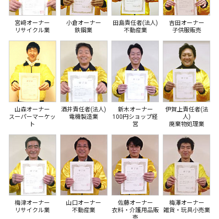
宮﨑オーナー
小倉オーナー
田島責任者(法人)
吉田オーナー
リサイクル業
鉄鋼業
不動産業
子供服販売
山森オーナー
酒井責任者(法人)
新木オーナー
伊賀上責任者(法
スーパーマーケッ
電機製造業
100円ショップ経
人)
ト
営
廃棄物処理業
梅津オーナー
山口オーナー
佐藤オーナー
梅澤オーナー
リサイクル業
不動産業
衣料・介護用品販
雑貨・玩具小売業
売