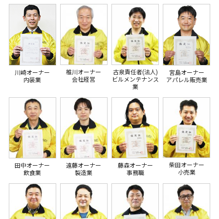
椎川オーナー
古泉責任者(法人)
川崎オーナー
宮島オーナー
会社経営
ビルメンテナンス
内装業
アパレル販売業
業
柴田オーナー
田中オーナー
遠藤オーナー
藤森オーナー
小売業
飲食業
製造業
事務職