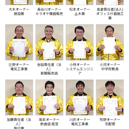
大木オーナー
長谷川オーナー
松本オーナー
高倉責任者(法人)
建設業
カラオケ機器販売
土木業
オフィス什器施工
業
辻野オーナー
吉田責任者（法
小林オーナー
小河オーナー
電気工事業
人）
システムエンジニ
中学校教員
新聞販売店
ア
加藤責任者（法
坂本オーナー
川井オーナー
牧野オーナー
人）
飲食店 経営
電気工事業
宅配便
旅行業