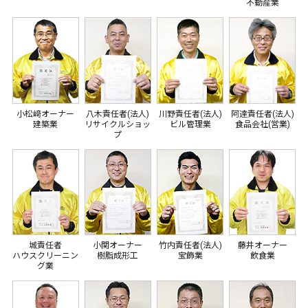
不動産業
小松﨑オーナー
八木責任者(法人)
川野責任者(法人)
阿達責任者(法人)
建築業
リサイクルショッ
ビル管理業
食品会社(営業)
プ
城責任者
小関オーナー
竹内責任者(法人)
藤井オーナー
ハウスクリーニン
樹脂成形工
宝飾業
飲食業
グ業