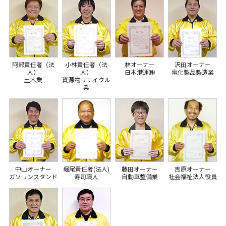
阿部責任者（法
小林責任者（法
林オーナー
沢田オーナー
人）
人）
日本港運㈱
電化製品製造業
土木業
資源物リサイクル
業
中山オーナー
堀尾責任者(法人)
藤田オーナー
吉原オーナー
ガソリンスタンド
寿司職人
自動車整備業
社会福祉法人役員