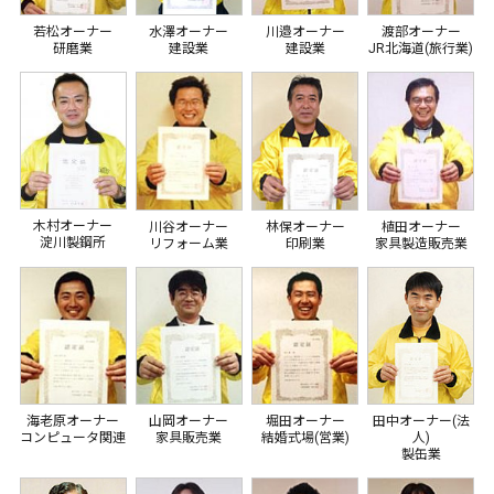
若松オーナー
水澤オーナー
川邉オーナー
渡部オーナー
研磨業
建設業
建設業
JR北海道(旅行業)
木村オーナー
川谷オーナー
林保オーナー
植田オーナー
淀川製鋼所
リフォーム業
印刷業
家具製造販売業
海老原オーナー
山岡オーナー
堀田オーナー
田中オーナー(法
コンピュータ関連
家具販売業
結婚式場(営業)
人)
製缶業