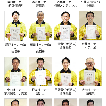
澤内オーナー
溝渕オーナー
古橋オーナー
平井店長(法人)
航空機製造
建築業
機器メンテナンス
小売業
中澤責任者(法人)
金井オーナー
鎌戸オーナー(法
藤田オーナー(法
介護関連
ホテル業
人)
人)
清掃業
印刷業
平尾責任者(法人)
中山オーナー
根本オーナー
大塚オーナー
介護関連
家具製造・小売業
設計士
運送業