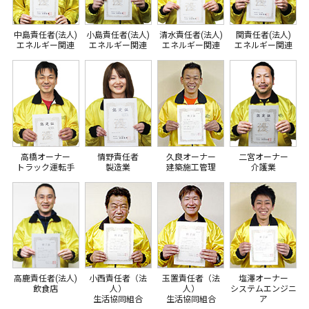
中島責任者(法人)
小島責任者(法人)
清水責任者(法人)
関責任者(法人)
エネルギー関連
エネルギー関連
エネルギー関連
エネルギー関連
高橋オーナー
情野責任者
久良オーナー
二宮オーナー
トラック運転手
製造業
建築施工管理
介護業
高鹿責任者(法人)
小西責任者（法
玉置責任者（法
塩澤オーナー
飲食店
人）
人）
システムエンジニ
生活協同組合
生活協同組合
ア