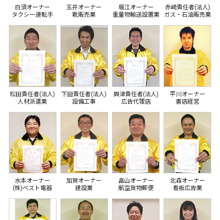
白須オーナー
玉井オーナー
堀江オーナー
赤崎責任者(法人)
タクシー運転手
靴販売業
重量物輸送設置業
ガス・石油販売業
松田責任者(法人)
下田責任者(法人)
興津責任者(法人)
平川オーナー
人材派遣業
設備工事
広告代理店
書店経営
水本オーナー
加賀オーナー
畠山オーナー
北森オーナー
(株)ベスト電器
建設業
航空貨物郵便
看板広告業