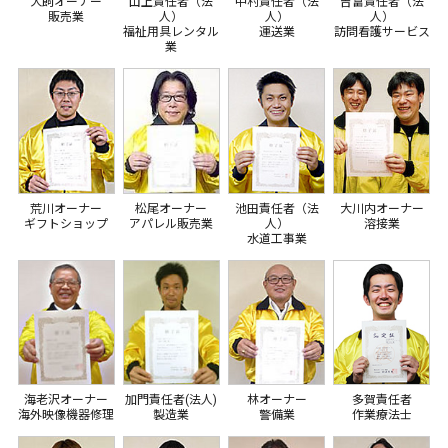
犬飼オーナー
山上責任者（法
中村責任者（法
吉富責任者（法
販売業
人）
人）
人）
福祉用具レンタル
運送業
訪問看護サービス
業
荒川オーナー
松尾オーナー
池田責任者（法
大川内オーナー
ギフトショップ
アパレル販売業
人）
溶接業
水道工事業
海老沢オーナー
加門責任者(法人)
林オーナー
多賀責任者
海外映像機器修理
製造業
警備業
作業療法士