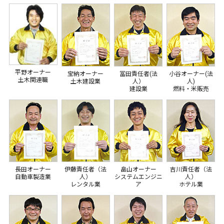
平野オーナー
宝納オーナー
冨田責任者(法
小谷オーナー(法
土木関連職
土木建設業
人）
人)
建設業
燃料・米販売
長田オーナー
伊藤責任者（法
畠山オーナー
吉川責任者（法
自動車製造業
人）
システムエンジニ
人）
レンタル業
ア
ホテル業