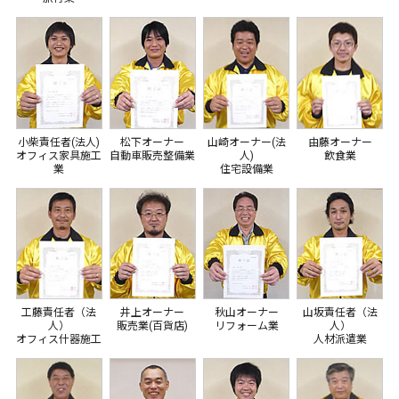
小柴責任者(法人)
松下オーナー
山崎オーナー(法
由藤オーナー
オフィス家具施工
自動車販売整備業
人)
飲食業
業
住宅設備業
工藤責任者（法
井上オーナー
秋山オーナー
山坂責任者（法
人）
販売業(百貨店)
リフォーム業
人）
オフィス什器施工
人材派遣業