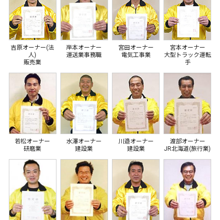
吉原オーナー(法
岸本オーナー
宮田オーナー
宮本オーナー
人)
運送業事務職
電気工事業
大型トラック運転
販売業
手
若松オーナー
水澤オーナー
川邉オーナー
渡部オーナー
研磨業
建設業
建設業
JR北海道(旅行業)