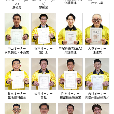
介護関連
ホテル業
人)
人)
清掃業
印刷業
平尾責任者(法人)
中山オーナー
根本オーナー
大塚オーナー
介護関連
家具製造・小売業
設計士
運送業
杉本オーナー
松井オーナー
門村オーナー
古谷オーナー
生活協同組合
商社
精密板金製造業
㈱信州薬品研究所