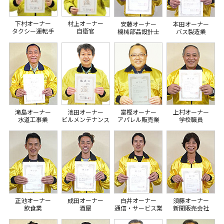
下村オーナー
村上オ－ナー
安藤オーナー
本田オーナー
タクシー運転手
自衛官
機械部品設計士
バス製造業
滝島オーナー
池田オーナー
富樫オーナー
上村オーナー
水道工事業
ビルメンテナンス
アパレル販売業
学校職員
正池オーナー
成田オーナー
白井オーナー
須藤オーナー
飲食業
酒屋
通信・サービス業
新聞販売会社