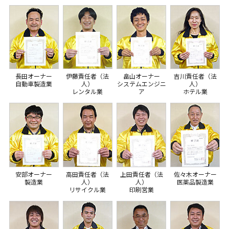
長田オーナー
伊藤責任者（法
畠山オーナー
吉川責任者（法
自動車製造業
人）
システムエンジニ
人）
レンタル業
ア
ホテル業
安部オーナー
高田責任者（法
上田責任者（法
佐々木オーナー
製造業
人）
人）
医薬品製造業
リサイクル業
印刷営業