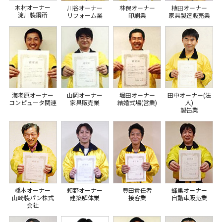
木村オーナー
川谷オーナー
林保オーナー
植田オーナー
淀川製鋼所
リフォーム業
印刷業
家具製造販売業
海老原オーナー
山岡オーナー
堀田オーナー
田中オーナー(法
コンピュータ関連
家具販売業
結婚式場(営業)
人)
製缶業
橋本オーナー
頼野オーナー
豊田責任者
蜂巣オーナー
山崎製パン株式
建築解体業
接客業
自動車販売業
会社