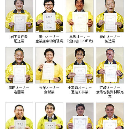
岩下責任者
田中オーナー
黒坂オーナー
春山オーナー
配送業
産業廃棄物処理業
公務員(日本郵政)
製造業
窪田オーナー
長澤オーナー
小那覇オーナー
江崎オーナー
造園業
金型業
通信工事業
食品包装資材販売
業