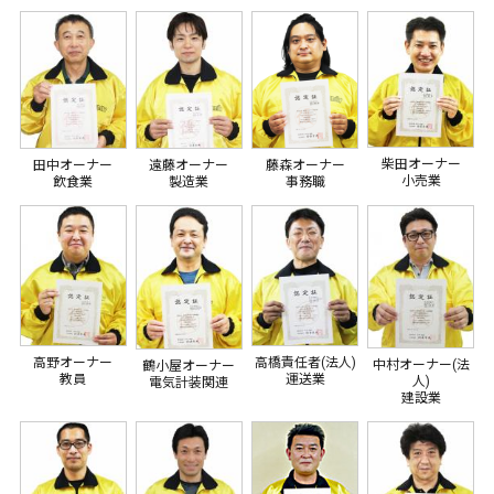
柴田オーナー
田中オーナー
遠藤オーナー
藤森オーナー
小売業
飲食業
製造業
事務職
高橋責任者(法人)
高野オーナー
中村オーナー(法
鶴小屋オーナー
運送業
教員
人)
電気計装関連
建設業