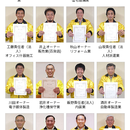
業
住宅設備業
工藤責任者（法
井上オーナー
秋山オーナー
山坂責任者（法
人）
販売業(百貨店)
リフォーム業
人）
オフィス什器施工
人材派遣業
川田オーナー
岩井オーナー
飯野責任者(法人)
酒井オーナー
電子媒体製造
浄化槽保守業
内装業
自動車製造業