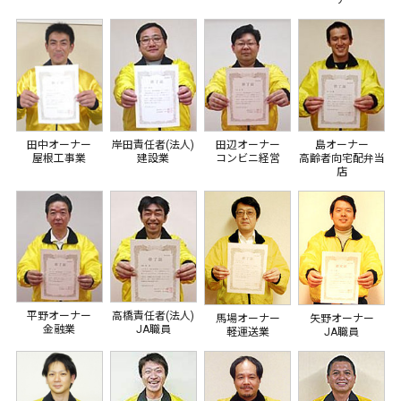
ア
田中オーナー
岸田責任者(法人)
田辺オーナー
島オーナー
屋根工事業
建設業
コンビニ経営
高齢者向宅配弁当
店
平野オーナー
高橋責任者(法人)
馬場オーナー
矢野オーナー
金融業
JA職員
軽運送業
JA職員