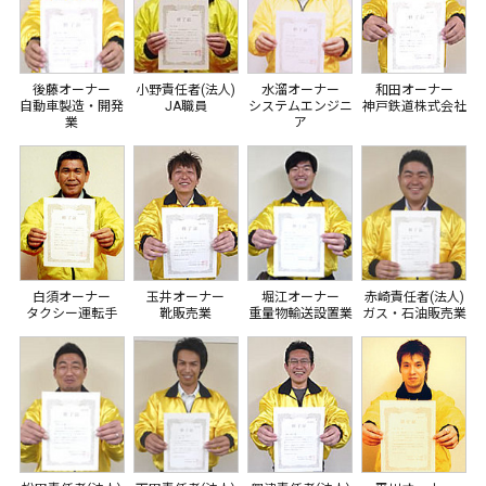
後藤オーナー
小野責任者(法人)
水溜オーナー
和田オーナー
自動車製造・開発
JA職員
システムエンジニ
神戸鉄道株式会社
業
ア
白須オーナー
玉井オーナー
堀江オーナー
赤崎責任者(法人)
タクシー運転手
靴販売業
重量物輸送設置業
ガス・石油販売業