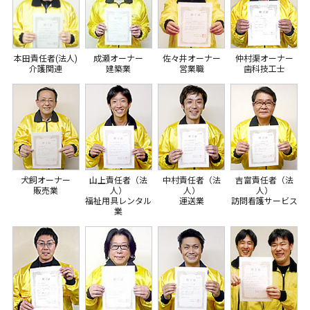
本田責任者(法人)
成瀬オーナー
佐々井オーナー
仲村渠オーナー
介護関連
建築業
営業職
歯科技工士
犬飼オーナー
山上責任者（法
中村責任者（法
吉富責任者（法
販売業
人）
人）
人）
福祉用具レンタル
運送業
訪問看護サービス
業