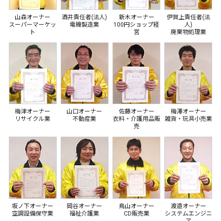
山森オーナー
酒井責任者(法人)
新木オーナー
伊賀上責任者(法
スーパーマーケッ
電機製造業
100円ショップ経
人)
ト
営
廃棄物処理業
梅津オーナー
山口オーナー
佐藤オーナー
梅澤オーナー
リサイクル業
不動産業
衣料・介護用品販
雑貨・玩具小売業
売
坂ノ下オーナー
岡谷オーナー
鳥山オーナー
渡邉オーナー
空調設備保守業
福祉介護業
CD販売業
システムエンジニ