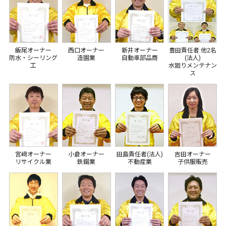
飯尾オーナー
西口オーナー
新井オーナー
豊田責任者 他2名
防水・シーリング
造園業
自動車部品商
(法人)
工
水廻りメンテナン
ス
宮﨑オーナー
小倉オーナー
田島責任者(法人)
吉田オーナー
リサイクル業
鉄鋼業
不動産業
子供服販売