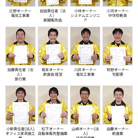
辻野オーナー
吉田責任者（法
小林オーナー
小河オーナー
電気工事業
人）
システムエンジニ
中学校教員
新聞販売店
ア
加藤責任者（法
坂本オーナー
川井オーナー
牧野オーナー
人）
飲食店 経営
電気工事業
宅配便
旅行業
小柴責任者(法人)
松下オーナー
山崎オーナー(法
由藤オーナー
オフィス家具施工
自動車販売整備業
人)
飲食業