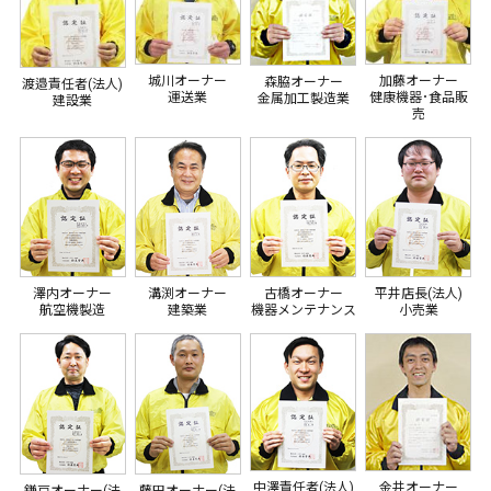
城川オーナー
加藤オーナー
森脇オーナー
渡邉責任者(法人)
運送業
健康機器･食品販
金属加工製造業
建設業
売
澤内オーナー
溝渕オーナー
古橋オーナー
平井店長(法人)
航空機製造
建築業
機器メンテナンス
小売業
中澤責任者(法人)
金井オーナー
鎌戸オーナー(法
藤田オーナー(法