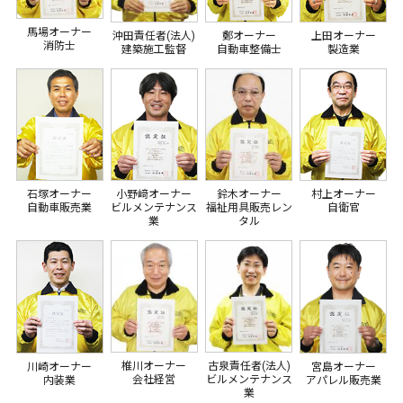
馬場オーナー
沖田責任者(法人)
鄭オーナー
上田オーナー
消防士
建築施工監督
自動車整備士
製造業
石塚オーナー
小野﨑オーナー
鈴木オーナー
村上オーナー
自動車販売業
ビルメンテナンス
福祉用具販売レン
自衛官
業
タル
椎川オーナー
古泉責任者(法人)
川崎オーナー
宮島オーナー
会社経営
ビルメンテナンス
内装業
アパレル販売業
業