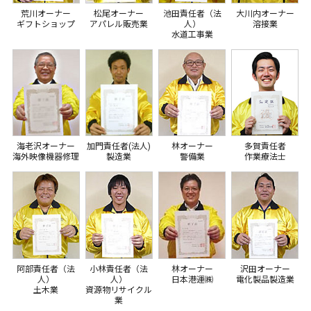
荒川オーナー
松尾オーナー
池田責任者（法
大川内オーナー
ギフトショップ
アパレル販売業
人）
溶接業
水道工事業
海老沢オーナー
加門責任者(法人)
林オーナー
多賀責任者
海外映像機器修理
製造業
警備業
作業療法士
阿部責任者（法
小林責任者（法
林オーナー
沢田オーナー
人）
人）
日本港運㈱
電化製品製造業
土木業
資源物リサイクル
業