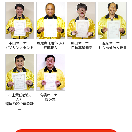
中山オーナー
堀尾責任者(法人)
藤田オーナー
吉原オーナー
ガソリンスタンド
寿司職人
自動車整備業
社会福祉法人役員
村上責任者(法
高橋オーナー
人）
製造業
環境施設企画設計
士