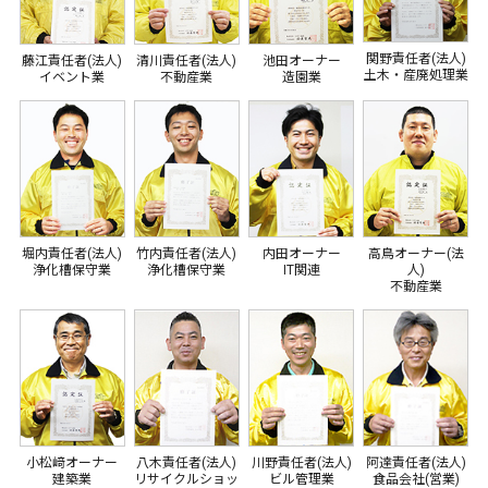
関野責任者(法人)
藤江責任者(法人)
清川責任者(法人)
池田オーナー
土木・産廃処理業
イベント業
不動産業
造園業
堀内責任者(法人)
竹内責任者(法人)
内田オーナー
高鳥オーナー(法
浄化槽保守業
浄化槽保守業
IT関連
人)
不動産業
小松﨑オーナー
八木責任者(法人)
川野責任者(法人)
阿達責任者(法人)
建築業
リサイクルショッ
ビル管理業
食品会社(営業)