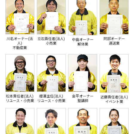
川名オーナー(法
立石責任者(法人)
阿部オーナー
中島オーナー
人)
小売業
運送業
解体業
不動産業
松本責任者(法人)
櫻澤主任(法人)
金平オーナー
近藤責任者(法人)
リユース・小売業
リユース・小売業
塾講師
イベント業