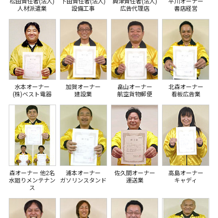
松田責任者(法人)
下田責任者(法人)
興津責任者(法人)
平川オーナー
人材派遣業
設備工事
広告代理店
書店経営
水本オーナー
加賀オーナー
畠山オーナー
北森オーナー
(株)ベスト電器
建設業
航空貨物郵便
看板広告業
森オーナー 他2名
浦本オーナー
佐久間オーナー
高島オーナー
水廻りメンテナン
ガソリンスタンド
運送業
キャディ
ス