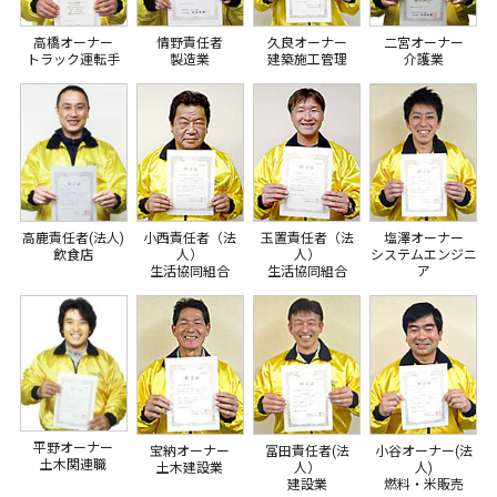
高橋オーナー
情野責任者
久良オーナー
二宮オーナー
トラック運転手
製造業
建築施工管理
介護業
高鹿責任者(法人)
小西責任者（法
玉置責任者（法
塩澤オーナー
飲食店
人）
人）
システムエンジニ
生活協同組合
生活協同組合
ア
平野オーナー
宝納オーナー
冨田責任者(法
小谷オーナー(法
土木関連職
土木建設業
人）
人)
建設業
燃料・米販売