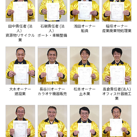
田中責任者 (法
石嶺責任者 (法
浅田オーナー
稲垣オーナー
人）
人）
船員
産業廃棄物処理業
資源物リサイクル
ボート・車輌整備
業
大木オーナー
長谷川オーナー
松本オーナー
高倉責任者(法人)
建設業
カラオケ機器販売
土木業
オフィス什器施工
業