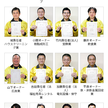
プ
城責任者
小関オーナー
竹内責任者(法人)
藤井オーナー
ハウスクリーニン
樹脂成形工
宝飾業
飲食業
グ業
吉田責任者（法
加藤責任者（法
平良オーナー
山下オーナー
人）
人）
鉄・非鉄金属回収
広告業
福祉用具レンタル
電気設備・保守
業
業