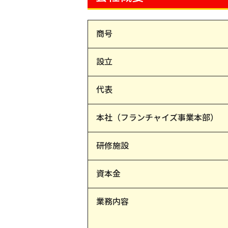
商号
設立
代表
本社（フランチャイズ事業本部）
研修施設
資本金
業務内容