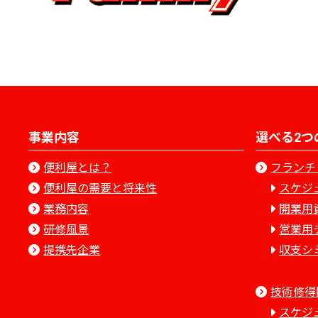
事業内容
選べる2つ
便利屋とは？
フランチ
便利屋の需要と将来性
スケジ
業務内容
開業用
研修風景
営業用
提携先企業
収支シ
技術修得
スケジ