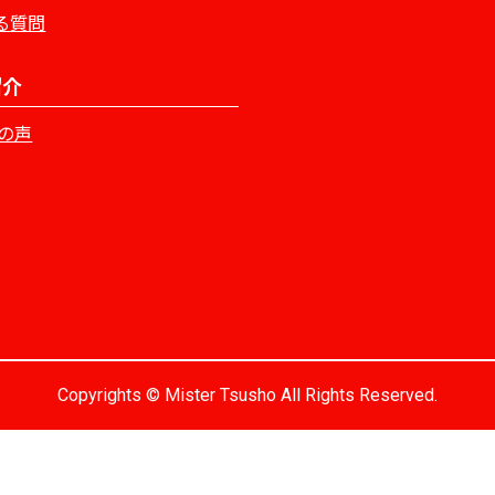
る質問
紹介
の声
Copyrights © Mister Tsusho All Rights Reserved.